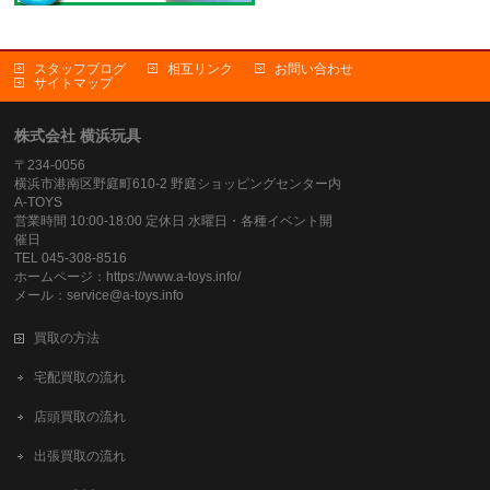
スタッフブログ
相互リンク
お問い合わせ
サイトマップ
株式会社 横浜玩具
〒234-0056
横浜市港南区野庭町610-2 野庭ショッピングセンター内
A-TOYS
営業時間 10:00-18:00 定休日 水曜日・各種イベント開
催日
TEL 045-308-8516
ホームページ：https://www.a-toys.info/
メール：service@a-toys.info
買取の方法
宅配買取の流れ
店頭買取の流れ
出張買取の流れ