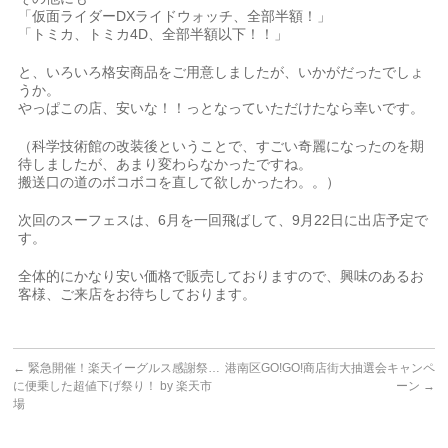
「仮面ライダーDXライドウォッチ、全部半額！」
「トミカ、トミカ4D、全部半額以下！！」
と、いろいろ格安商品をご用意しましたが、いかがだったでしょ
うか。
やっぱこの店、安いな！！っとなっていただけたなら幸いです。
（科学技術館の改装後ということで、すごい奇麗になったのを期
待しましたが、あまり変わらなかったですね。
搬送口の道のボコボコを直して欲しかったわ。。）
次回のスーフェスは、6月を一回飛ばして、9月22日に出店予定で
す。
全体的にかなり安い価格で販売しておりますので、興味のあるお
客様、ご来店をお待ちしております。
←
緊急開催！楽天イーグルス感謝祭…
港南区GO!GO!商店街大抽選会キャンペ
に便乗した超値下げ祭り！ by 楽天市
ーン
→
場