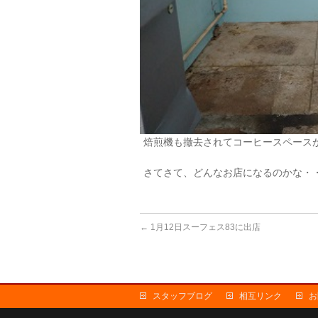
焙煎機も撤去されてコーヒースペース
さてさて、どんなお店になるのかな・
←
1月12日スーフェス83に出店
スタッフブログ
相互リンク
お