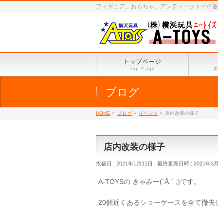
フィギュア、おもちゃ、アンティークトイの
トップページ
Top Page
ブログ
HOME
»
ブログ
»
イベント
»
店内改装の様子
店内改装の様子
投稿日 : 2021年1月11日
最終更新日時 : 2021年3
A-TOYSの きゃみー(´Å｀;)です。
20個近くあるショーケースを全て撤去