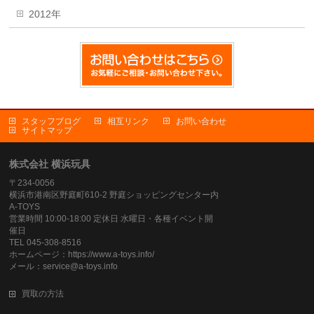
2012年
スタッフブログ
相互リンク
お問い合わせ
サイトマップ
株式会社 横浜玩具
〒234-0056
横浜市港南区野庭町610-2 野庭ショッピングセンター内
A-TOYS
営業時間 10:00-18:00 定休日 水曜日・各種イベント開
催日
TEL 045-308-8516
ホームページ：https://www.a-toys.info/
メール：service@a-toys.info
買取の方法