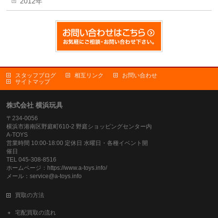
2012年
スタッフブログ
相互リンク
お問い合わせ
サイトマップ
株式会社 横浜玩具
〒234-0056
横浜市港南区野庭町610-2 野庭ショッピングセンター内
A-TOYS
営業時間 10:00-18:00 定休日 水曜日・各種イベント開
催日
TEL 045-308-8516
ホームページ：https://www.a-toys.info/
メール：service@a-toys.info
買取の方法
宅配買取の流れ