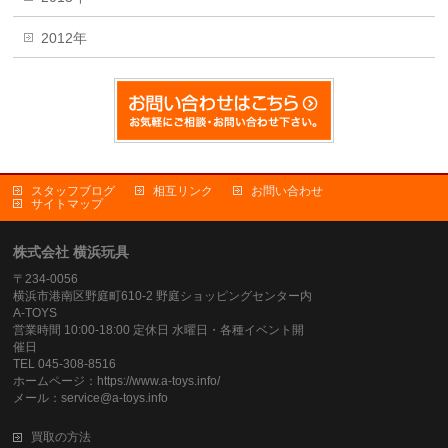
2012年
スタッフブログ
相互リンク
お問い合わせ
サイトマップ
株式会社 横浜玩具
〒234-0056
横浜市港南区野庭町610-2 野庭ショッピングセンター内
A-TOYS
営業時間 10:00-18:00 定休日 水曜日・各種イベント開
催日
TEL 045-308-8516
ホームページ：https://www.a-toys.info/
メール：service@a-toys.info
買取の方法