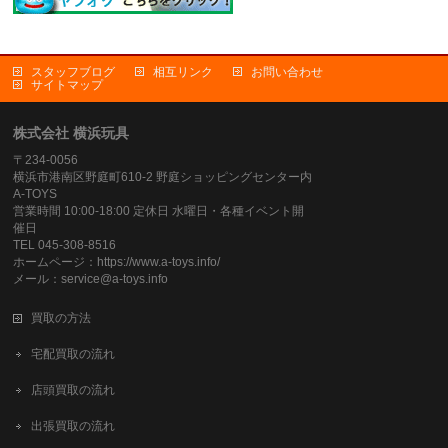
スタッフブログ
相互リンク
お問い合わせ
サイトマップ
株式会社 横浜玩具
〒234-0056
横浜市港南区野庭町610-2 野庭ショッピングセンター内
A-TOYS
営業時間 10:00-18:00 定休日 水曜日・各種イベント開
催日
TEL 045-308-8516
ホームページ：https://www.a-toys.info/
メール：service@a-toys.info
買取の方法
宅配買取の流れ
店頭買取の流れ
出張買取の流れ